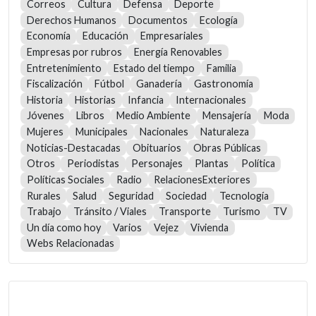
Correos
Cultura
Defensa
Deporte
Derechos Humanos
Documentos
Ecología
Economía
Educación
Empresariales
Empresas por rubros
Energía Renovables
Entretenimiento
Estado del tiempo
Familia
Fiscalización
Fútbol
Ganadería
Gastronomía
Historia
Historias
Infancia
Internacionales
Jóvenes
Libros
Medio Ambiente
Mensajería
Moda
Mujeres
Municipales
Nacionales
Naturaleza
Noticias-Destacadas
Obituarios
Obras Públicas
Otros
Periodistas
Personajes
Plantas
Política
Políticas Sociales
Radio
RelacionesExteriores
Rurales
Salud
Seguridad
Sociedad
Tecnología
Trabajo
Tránsito / Viales
Transporte
Turismo
TV
Un día como hoy
Varios
Vejez
Vivienda
Webs Relacionadas