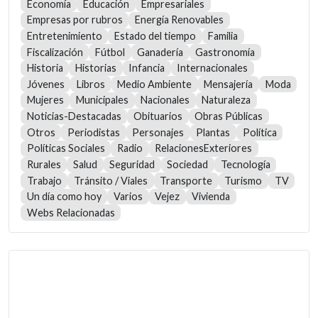
Economía
Educación
Empresariales
Empresas por rubros
Energía Renovables
Entretenimiento
Estado del tiempo
Familia
Fiscalización
Fútbol
Ganadería
Gastronomía
Historia
Historias
Infancia
Internacionales
Jóvenes
Libros
Medio Ambiente
Mensajería
Moda
Mujeres
Municipales
Nacionales
Naturaleza
Noticias-Destacadas
Obituarios
Obras Públicas
Otros
Periodistas
Personajes
Plantas
Política
Políticas Sociales
Radio
RelacionesExteriores
Rurales
Salud
Seguridad
Sociedad
Tecnología
Trabajo
Tránsito / Viales
Transporte
Turismo
TV
Un día como hoy
Varios
Vejez
Vivienda
Webs Relacionadas