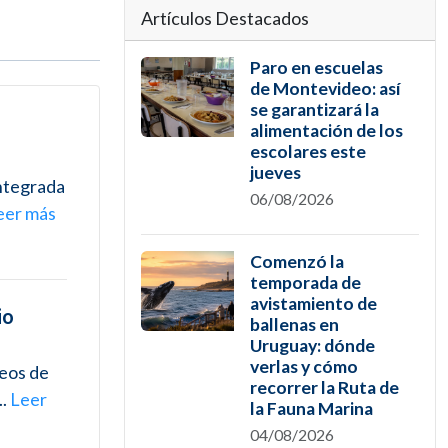
Artículos Destacados
Paro en escuelas
de Montevideo: así
se garantizará la
alimentación de los
escolares este
jueves
integrada
06/08/2026
eer más
Comenzó la
temporada de
avistamiento de
io
ballenas en
Uruguay: dónde
verlas y cómo
teos de
recorrer la Ruta de
..
Leer
la Fauna Marina
04/08/2026