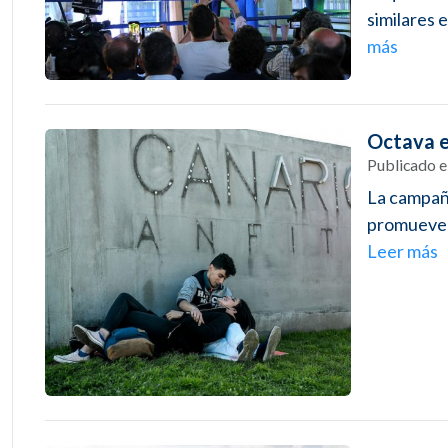
similares 
más
Octava e
Publicado 
La campaña
promueve l
Leer más