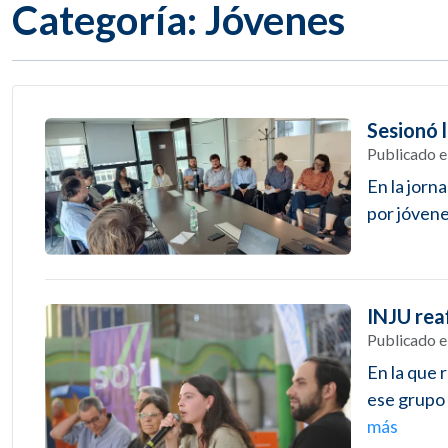
Categoría: Jóvenes
Sesionó 
Publicado 
En la jorn
por jóvene
INJU rea
Publicado 
En la que 
ese grupo 
más