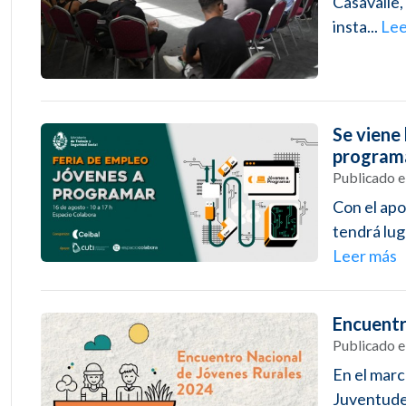
Casavalle,
insta...
Lee
Se viene
programa
Publicado 
Con el apo
tendrá lug
Leer más
Encuentr
Publicado 
En el marc
Juventudes