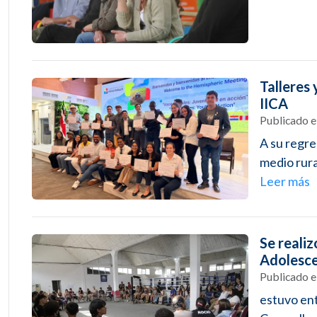
Talleres 
IICA
Publicado 
A su regre
medio rura
Leer más
Se reali
Adolesc
Publicado 
estuvo en