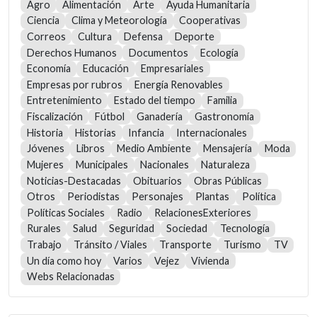
Agro
Alimentación
Arte
Ayuda Humanitaria
Ciencia
Clima y Meteorología
Cooperativas
Correos
Cultura
Defensa
Deporte
Derechos Humanos
Documentos
Ecología
Economía
Educación
Empresariales
Empresas por rubros
Energía Renovables
Entretenimiento
Estado del tiempo
Familia
Fiscalización
Fútbol
Ganadería
Gastronomía
Historia
Historias
Infancia
Internacionales
Jóvenes
Libros
Medio Ambiente
Mensajería
Moda
Mujeres
Municipales
Nacionales
Naturaleza
Noticias-Destacadas
Obituarios
Obras Públicas
Otros
Periodistas
Personajes
Plantas
Política
Políticas Sociales
Radio
RelacionesExteriores
Rurales
Salud
Seguridad
Sociedad
Tecnología
Trabajo
Tránsito / Viales
Transporte
Turismo
TV
Un día como hoy
Varios
Vejez
Vivienda
Webs Relacionadas