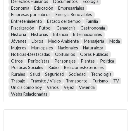
Derechos Humanos
Documentos
Ecología
Economía
Educación
Empresariales
Empresas por rubros
Energía Renovables
Entretenimiento
Estado del tiempo
Familia
Fiscalización
Fútbol
Ganadería
Gastronomía
Historia
Historias
Infancia
Internacionales
Jóvenes
Libros
Medio Ambiente
Mensajería
Moda
Mujeres
Municipales
Nacionales
Naturaleza
Noticias-Destacadas
Obituarios
Obras Públicas
Otros
Periodistas
Personajes
Plantas
Política
Políticas Sociales
Radio
RelacionesExteriores
Rurales
Salud
Seguridad
Sociedad
Tecnología
Trabajo
Tránsito / Viales
Transporte
Turismo
TV
Un día como hoy
Varios
Vejez
Vivienda
Webs Relacionadas