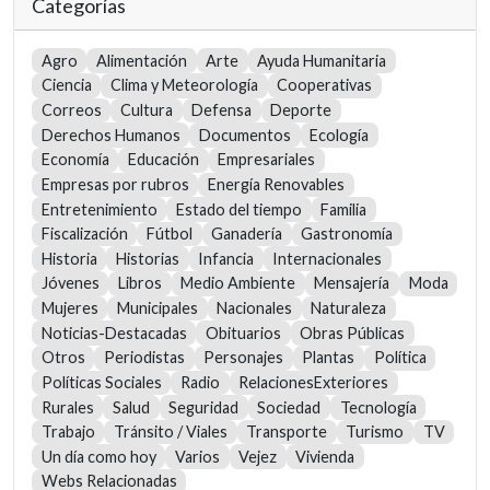
Categorías
Agro
Alimentación
Arte
Ayuda Humanitaria
Ciencia
Clima y Meteorología
Cooperativas
Correos
Cultura
Defensa
Deporte
Derechos Humanos
Documentos
Ecología
Economía
Educación
Empresariales
Empresas por rubros
Energía Renovables
Entretenimiento
Estado del tiempo
Familia
Fiscalización
Fútbol
Ganadería
Gastronomía
Historia
Historias
Infancia
Internacionales
Jóvenes
Libros
Medio Ambiente
Mensajería
Moda
Mujeres
Municipales
Nacionales
Naturaleza
Noticias-Destacadas
Obituarios
Obras Públicas
Otros
Periodistas
Personajes
Plantas
Política
Políticas Sociales
Radio
RelacionesExteriores
Rurales
Salud
Seguridad
Sociedad
Tecnología
Trabajo
Tránsito / Viales
Transporte
Turismo
TV
Un día como hoy
Varios
Vejez
Vivienda
Webs Relacionadas