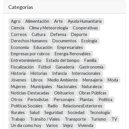
Categorías
Agro
Alimentación
Arte
Ayuda Humanitaria
Ciencia
Clima y Meteorología
Cooperativas
Correos
Cultura
Defensa
Deporte
Derechos Humanos
Documentos
Ecología
Economía
Educación
Empresariales
Empresas por rubros
Energía Renovables
Entretenimiento
Estado del tiempo
Familia
Fiscalización
Fútbol
Ganadería
Gastronomía
Historia
Historias
Infancia
Internacionales
Jóvenes
Libros
Medio Ambiente
Mensajería
Moda
Mujeres
Municipales
Nacionales
Naturaleza
Noticias-Destacadas
Obituarios
Obras Públicas
Otros
Periodistas
Personajes
Plantas
Política
Políticas Sociales
Radio
RelacionesExteriores
Rurales
Salud
Seguridad
Sociedad
Tecnología
Trabajo
Tránsito / Viales
Transporte
Turismo
TV
Un día como hoy
Varios
Vejez
Vivienda