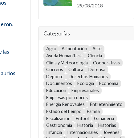
hos
29/08/2018
ieron.
Categorías
Agro
Alimentación
Arte
 las
Ayuda Humanitaria
Ciencia
Clima y Meteorología
Cooperativas
Correos
Cultura
Defensa
saurios
Deporte
Derechos Humanos
Documentos
Ecología
Economía
Educación
Empresariales
Empresas por rubros
Energía Renovables
Entretenimiento
Estado del tiempo
Familia
Fiscalización
Fútbol
Ganadería
Gastronomía
Historia
Historias
Infancia
Internacionales
Jóvenes