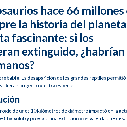
osaurios hace 66 millones
e la historia del planeta
 fascinante: si los
eran extinguido, ¿habrían
umanos?
probable
. La desaparición de los grandes reptiles permitió
, dieran origen a nuestra especie.
ución
oide de unos 10 kilómetros de diámetro impactó en la act
e Chicxulub y provocó una extinción masiva en la que des