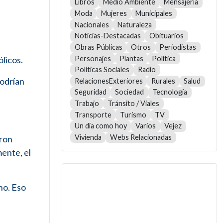
Libros
Medio Ambiente
Mensajería
Moda
Mujeres
Municipales
Nacionales
Naturaleza
Noticias-Destacadas
Obituarios
Obras Públicas
Otros
Periodistas
Personajes
Plantas
Política
licos.
Políticas Sociales
Radio
podrían
RelacionesExteriores
Rurales
Salud
Seguridad
Sociedad
Tecnología
Trabajo
Tránsito / Viales
Transporte
Turismo
TV
Un día como hoy
Varios
Vejez
Vivienda
Webs Relacionadas
aron
mente, el
no. Eso