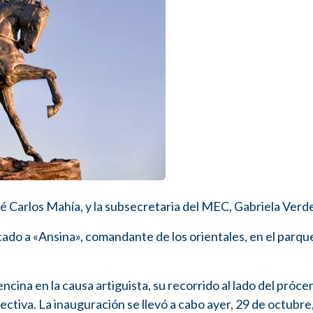
sé Carlos Mahía, y la subsecretaria del MEC, Gabriela Verd
do a «Ansina», comandante de los orientales, en el parqu
cina en la causa artiguista, su recorrido al lado del prócer 
lectiva. La inauguración se llevó a cabo ayer, 29 de octubr