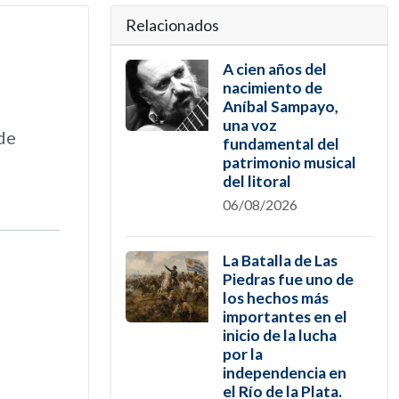
Relacionados
A cien años del
nacimiento de
Aníbal Sampayo,
una voz
 de
fundamental del
patrimonio musical
del litoral
06/08/2026
La Batalla de Las
Piedras fue uno de
los hechos más
importantes en el
inicio de la lucha
por la
independencia en
el Río de la Plata.