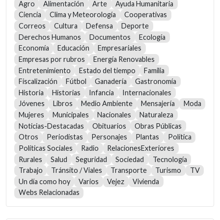
Agro
Alimentación
Arte
Ayuda Humanitaria
Ciencia
Clima y Meteorología
Cooperativas
Correos
Cultura
Defensa
Deporte
Derechos Humanos
Documentos
Ecología
Economía
Educación
Empresariales
Empresas por rubros
Energía Renovables
Entretenimiento
Estado del tiempo
Familia
Fiscalización
Fútbol
Ganadería
Gastronomía
Historia
Historias
Infancia
Internacionales
Jóvenes
Libros
Medio Ambiente
Mensajería
Moda
Mujeres
Municipales
Nacionales
Naturaleza
Noticias-Destacadas
Obituarios
Obras Públicas
Otros
Periodistas
Personajes
Plantas
Política
Políticas Sociales
Radio
RelacionesExteriores
Rurales
Salud
Seguridad
Sociedad
Tecnología
Trabajo
Tránsito / Viales
Transporte
Turismo
TV
Un día como hoy
Varios
Vejez
Vivienda
Webs Relacionadas