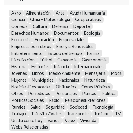
Agro
Alimentación
Arte
Ayuda Humanitaria
Ciencia
Clima y Meteorología
Cooperativas
Correos
Cultura
Defensa
Deporte
Derechos Humanos
Documentos
Ecología
Economía
Educación
Empresariales
Empresas por rubros
Energía Renovables
Entretenimiento
Estado del tiempo
Familia
Fiscalización
Fútbol
Ganadería
Gastronomía
Historia
Historias
Infancia
Internacionales
Jóvenes
Libros
Medio Ambiente
Mensajería
Moda
Mujeres
Municipales
Nacionales
Naturaleza
Noticias-Destacadas
Obituarios
Obras Públicas
Otros
Periodistas
Personajes
Plantas
Política
Políticas Sociales
Radio
RelacionesExteriores
Rurales
Salud
Seguridad
Sociedad
Tecnología
Trabajo
Tránsito / Viales
Transporte
Turismo
TV
Un día como hoy
Varios
Vejez
Vivienda
Webs Relacionadas