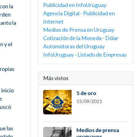
Publicidad en InfoUruguay
con la
Agencia Digital - Publicidad en
orden
Internet
anto la
Medios de Prensa en Uruguay
Cotización de la Moneda - Dólar
 y el
Automotoras del Uruguay
InfoUruguay - Listado de Empresas
propias
Más vistos
inicio
5 de oro
e
15/09/2021
buscó
ue las
Medios de prensa
entido
uruguayos