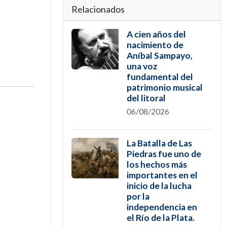
Relacionados
A cien años del
nacimiento de
Aníbal Sampayo,
una voz
fundamental del
patrimonio musical
del litoral
06/08/2026
La Batalla de Las
Piedras fue uno de
los hechos más
importantes en el
inicio de la lucha
por la
independencia en
el Río de la Plata.