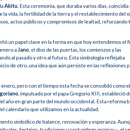
da
Akitu
. Esta ceremonia, que duraba varios días, coincidía 
la vida, la fertilidad de la tierra y el restablecimiento del 
osos, actos públicos y compromisos de lealtad, reforzando t
 un papel clave en la forma en que hoy entendemos el fin
 enero a
Jano
, el dios de las puertas, los comienzos y las
ndo al pasado y otro al futuro. Esta simbología reflejaba
inicio de otro, una idea que aún persiste en las reflexiones 
enero, pero con el tiempo esta fecha se consolidó como el 
egoriano
, impulsado por el papa Gregorio XIII, estableció d
el año en gran parte del mundo occidental. Esta reforma 
l calendario que utilizamos en la actualidad.
omento simbólico de balance, renovación y esperanza. Aunq
rituales, festejos, tradiciones y costumbres propias—, el s