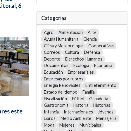
itoral, 6
Categorías
Agro
Alimentación
Arte
Ayuda Humanitaria
Ciencia
Clima y Meteorología
Cooperativas
Correos
Cultura
Defensa
Deporte
Derechos Humanos
Documentos
Ecología
Economía
Educación
Empresariales
Empresas por rubros
Energía Renovables
Entretenimiento
Estado del tiempo
Familia
Fiscalización
Fútbol
Ganadería
Gastronomía
Historia
Historias
ares este
Infancia
Internacionales
Jóvenes
Libros
Medio Ambiente
Mensajería
Moda
Mujeres
Municipales