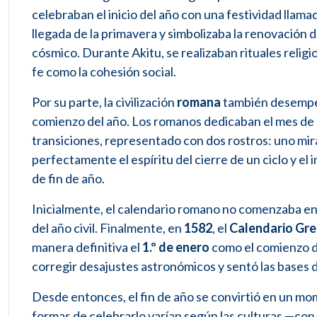
celebraban el inicio del año con una festividad llama
llegada de la primavera y simbolizaba la renovación de 
cósmico. Durante Akitu, se realizaban rituales religi
fe como la cohesión social.
Por su parte, la civilización
romana
también desempeñó
comienzo del año. Los romanos dedicaban el mes de
transiciones, representado con dos rostros: uno mira
perfectamente el espíritu del cierre de un ciclo y el 
de fin de año.
Inicialmente, el calendario romano no comenzaba en 
del año civil. Finalmente, en
1582
, el
Calendario Gr
manera definitiva el
1.º de enero
como el comienzo d
corregir desajustes astronómicos y sentó las bases de
Desde entonces, el fin de año se convirtió en un m
formas de celebrarlo varían según las culturas —con 