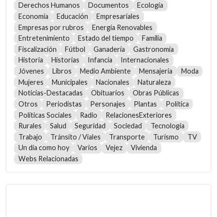
Derechos Humanos
Documentos
Ecología
Economía
Educación
Empresariales
Empresas por rubros
Energía Renovables
Entretenimiento
Estado del tiempo
Familia
Fiscalización
Fútbol
Ganadería
Gastronomía
Historia
Historias
Infancia
Internacionales
Jóvenes
Libros
Medio Ambiente
Mensajería
Moda
Mujeres
Municipales
Nacionales
Naturaleza
Noticias-Destacadas
Obituarios
Obras Públicas
Otros
Periodistas
Personajes
Plantas
Política
Políticas Sociales
Radio
RelacionesExteriores
Rurales
Salud
Seguridad
Sociedad
Tecnología
Trabajo
Tránsito / Viales
Transporte
Turismo
TV
Un día como hoy
Varios
Vejez
Vivienda
Webs Relacionadas