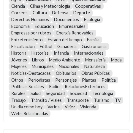
Ciencia
Clima y Meteorología
Cooperativas
Correos
Cultura
Defensa
Deporte
Derechos Humanos
Documentos
Ecología
Economía
Educación
Empresariales
Empresas por rubros
Energía Renovables
Entretenimiento
Estado del tiempo
Familia
Fiscalización
Fútbol
Ganadería
Gastronomía
Historia
Historias
Infancia
Internacionales
Jóvenes
Libros
Medio Ambiente
Mensajería
Moda
Mujeres
Municipales
Nacionales
Naturaleza
Noticias-Destacadas
Obituarios
Obras Públicas
Otros
Periodistas
Personajes
Plantas
Política
Políticas Sociales
Radio
RelacionesExteriores
Rurales
Salud
Seguridad
Sociedad
Tecnología
Trabajo
Tránsito / Viales
Transporte
Turismo
TV
Un día como hoy
Varios
Vejez
Vivienda
Webs Relacionadas