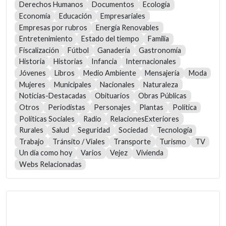
Derechos Humanos
Documentos
Ecología
Economía
Educación
Empresariales
Empresas por rubros
Energía Renovables
Entretenimiento
Estado del tiempo
Familia
Fiscalización
Fútbol
Ganadería
Gastronomía
Historia
Historias
Infancia
Internacionales
Jóvenes
Libros
Medio Ambiente
Mensajería
Moda
Mujeres
Municipales
Nacionales
Naturaleza
Noticias-Destacadas
Obituarios
Obras Públicas
Otros
Periodistas
Personajes
Plantas
Política
Políticas Sociales
Radio
RelacionesExteriores
Rurales
Salud
Seguridad
Sociedad
Tecnología
Trabajo
Tránsito / Viales
Transporte
Turismo
TV
Un día como hoy
Varios
Vejez
Vivienda
Webs Relacionadas