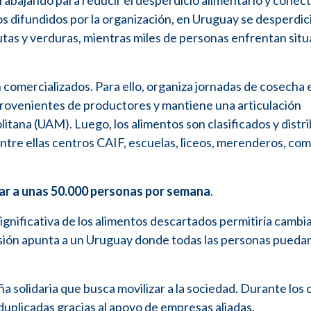
rabajando para reducir el desperdicio alimentario y conec
s difundidos por la organización, en Uruguay se desperdic
utas y verduras, mientras miles de personas enfrentan sit
 comercializados. Para ello, organiza jornadas de cosecha 
provenientes de productores y mantiene una articulación
ana (UAM). Luego, los alimentos son clasificados y distr
ntre ellas centros CAIF, escuelas, liceos, merenderos, co
egar a unas 50.000 personas por semana
.
nificativa de los alimentos descartados permitiría cambi
visión apunta a un Uruguay donde todas las personas pueda
solidaria que busca movilizar a la sociedad. Durante los 
duplicadas gracias al apoyo de empresas aliadas.