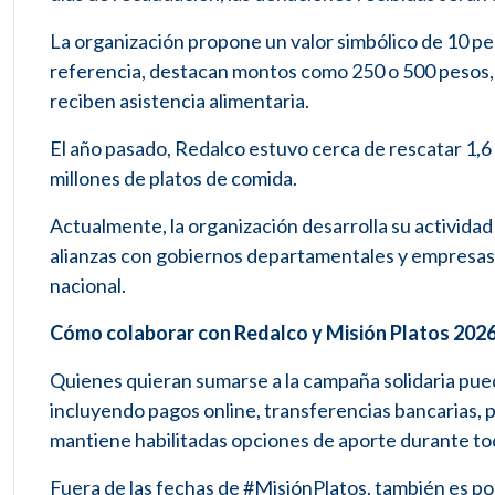
La organización propone un valor simbólico de 10 pes
referencia, destacan montos como 250 o 500 pesos, 
reciben asistencia alimentaria.
El año pasado, Redalco estuvo cerca de rescatar 1,6
millones de platos de comida.
Actualmente, la organización desarrolla su activida
alianzas con gobiernos departamentales y empresas d
nacional.
Cómo colaborar con Redalco y Misión Platos 202
Quienes quieran sumarse a la campaña solidaria pu
incluyendo pagos online, transferencias bancarias, 
mantiene habilitadas opciones de aporte durante todo
Fuera de las fechas de #MisiónPlatos, también es po