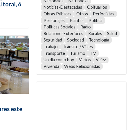
Nacionales
Naturaleza
itoral, 6
Noticias-Destacadas
Obituarios
Obras Públicas
Otros
Periodistas
Personajes
Plantas
Política
Políticas Sociales
Radio
RelacionesExteriores
Rurales
Salud
Seguridad
Sociedad
Tecnología
Trabajo
Tránsito / Viales
Transporte
Turismo
TV
Un día como hoy
Varios
Vejez
Vivienda
Webs Relacionadas
ares este