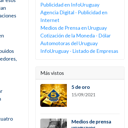
tar esos
Publicidad en InfoUruguay
ian
Agencia Digital - Publicidad en
uaciones
Internet
Medios de Prensa en Uruguay
en
Cotización de la Moneda - Dólar
Automotoras del Uruguay
ibuidos
InfoUruguay - Listado de Empresas
medores,
Más vistos
5 de oro
ar
15/09/2021
n
cuatro
Medios de prensa
uruguayos