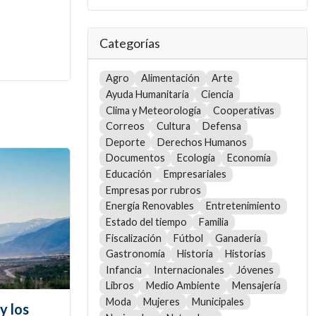
Categorías
Agro
Alimentación
Arte
Ayuda Humanitaria
Ciencia
Clima y Meteorología
Cooperativas
Correos
Cultura
Defensa
Deporte
Derechos Humanos
Documentos
Ecología
Economía
Educación
Empresariales
Empresas por rubros
Energía Renovables
Entretenimiento
Estado del tiempo
Familia
Fiscalización
Fútbol
Ganadería
Gastronomía
Historia
Historias
Infancia
Internacionales
Jóvenes
Libros
Medio Ambiente
Mensajería
Moda
Mujeres
Municipales
y los