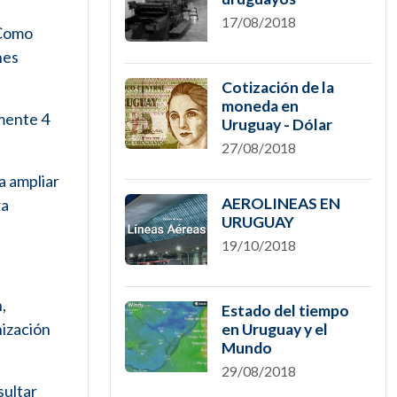
17/08/2018
 Como
nes
Cotización de la
moneda en
amente 4
Uruguay - Dólar
27/08/2018
a ampliar
AEROLINEAS EN
ra
URUGUAY
19/10/2018
,
Estado del tiempo
nización
en Uruguay y el
Mundo
29/08/2018
sultar