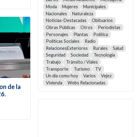
Moda
Mujeres
Municipales
Nacionales
Naturaleza
Noticias-Destacadas
Obituarios
Obras Públicas
Otros
Periodistas
Personajes
Plantas
Política
Políticas Sociales
Radio
RelacionesExteriores
Rurales
Salud
Seguridad
Sociedad
Tecnología
Trabajo
Tránsito / Viales
Transporte
Turismo
TV
Un día como hoy
Varios
Vejez
Vivienda
Webs Relacionadas
on de la
26.