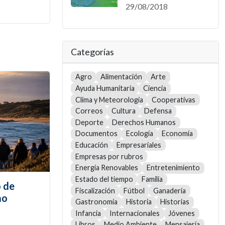
29/08/2018
Categorías
Agro
Alimentación
Arte
Ayuda Humanitaria
Ciencia
Clima y Meteorología
Cooperativas
Correos
Cultura
Defensa
Deporte
Derechos Humanos
Documentos
Ecología
Economía
Educación
Empresariales
Empresas por rubros
Energía Renovables
Entretenimiento
Estado del tiempo
Familia
 de
Fiscalización
Fútbol
Ganadería
mo
Gastronomía
Historia
Historias
Infancia
Internacionales
Jóvenes
Libros
Medio Ambiente
Mensajería