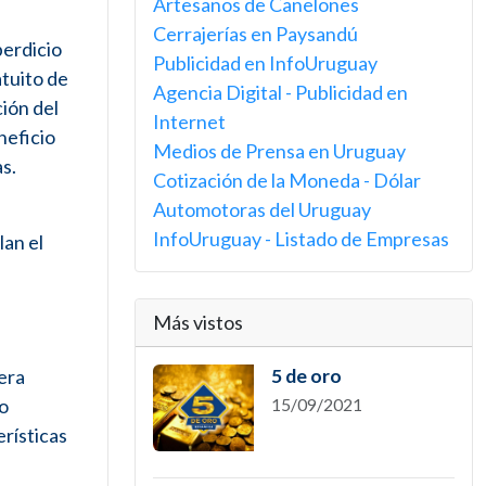
Artesanos de Canelones
Cerrajerías en Paysandú
perdicio
Publicidad en InfoUruguay
tuito de
Agencia Digital - Publicidad en
ión del
Internet
neficio
Medios de Prensa en Uruguay
as.
Cotización de la Moneda - Dólar
Automotoras del Uruguay
InfoUruguay - Listado de Empresas
lan el
Más vistos
era
5 de oro
co
15/09/2021
erísticas