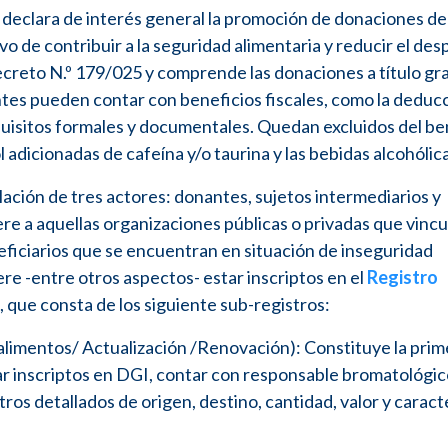
, declara de interés general la promoción de donaciones de
 de contribuir a la seguridad alimentaria y reducir el des
creto N.º 179/025 y comprende las donaciones a título gra
es pueden contar con beneficios fiscales, como la deducc
quisitos formales y documentales. Quedan excluidos del be
l adicionadas de cafeína y/o taurina y las bebidas alcohólic
lación de tres actores: donantes, sujetos intermediarios y
iere a aquellas organizaciones públicas o privadas que vincu
ficiarios que se encuentran en situación de inseguridad
ere -entre otros aspectos- estar inscriptos en el
Registro
 que consta de los siguiente sub-registros:
alimentos/ Actualización /Renovación): Constituye la prim
ar inscriptos en DGI, contar con responsable bromatológi
os detallados de origen, destino, cantidad, valor y caract