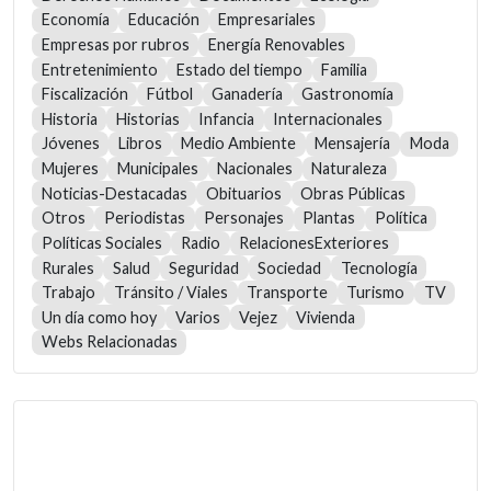
Economía
Educación
Empresariales
Empresas por rubros
Energía Renovables
Entretenimiento
Estado del tiempo
Familia
Fiscalización
Fútbol
Ganadería
Gastronomía
Historia
Historias
Infancia
Internacionales
Jóvenes
Libros
Medio Ambiente
Mensajería
Moda
Mujeres
Municipales
Nacionales
Naturaleza
Noticias-Destacadas
Obituarios
Obras Públicas
Otros
Periodistas
Personajes
Plantas
Política
Políticas Sociales
Radio
RelacionesExteriores
Rurales
Salud
Seguridad
Sociedad
Tecnología
Trabajo
Tránsito / Viales
Transporte
Turismo
TV
Un día como hoy
Varios
Vejez
Vivienda
Webs Relacionadas