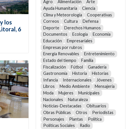
Agro
Alimentación
Arte
Ayuda Humanitaria
Ciencia
Clima y Meteorología
Cooperativas
y los
Correos
Cultura
Defensa
Deporte
Derechos Humanos
itoral, 6
Documentos
Ecología
Economía
Educación
Empresariales
Empresas por rubros
Energía Renovables
Entretenimiento
Estado del tiempo
Familia
Fiscalización
Fútbol
Ganadería
Gastronomía
Historia
Historias
Infancia
Internacionales
Jóvenes
Libros
Medio Ambiente
Mensajería
Moda
Mujeres
Municipales
Nacionales
Naturaleza
Noticias-Destacadas
Obituarios
Obras Públicas
Otros
Periodistas
Personajes
Plantas
Política
Políticas Sociales
Radio