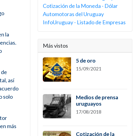
Cotización de la Moneda - Dólar
go
Automotoras del Uruguay
InfoUruguay - Listado de Empresas
n la
iencias.
Más vistos
o
5 de oro
15/09/2021
l de
al, así
 acuerdo
o solo
Medios de prensa
uruguayos
17/08/2018
ctor
sten más
Cotización de la