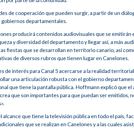
ción por parte de la comunidad.
des de cooperación que pueden surgir, a partir de un diálo
os gobiernos departamentales.
ones producirá contenidos audiovisuales que se emitirán e
riqueza y diversidad del departamento y llegar así, a más aud
as fiestas que se desarrollan en territorio canario, así com
ativas de diversos rubros que tienen lugar en Canelones.
s de interés para Canal 5 acercarse a la realidad territoria
ollar una articulación robusta con el gobierno departament
onal que tiene la pantalla pública. Hoffmann explicó que el
 crea que son importantes para que puedan ser emitidos, n
s».
 alcance que tiene la televisión pública en todo el país, fa
adicionales que se realizan en Canelones y a las cuales asi