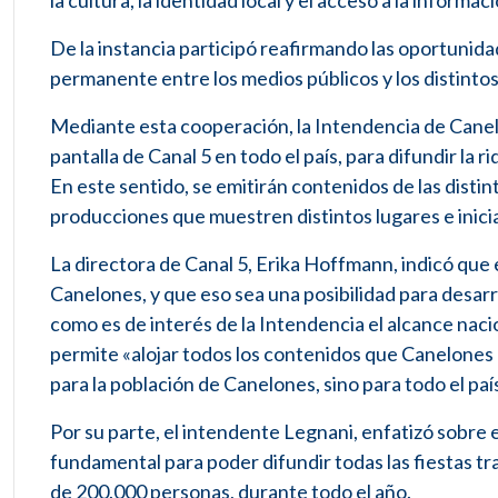
la cultura, la identidad local y el acceso a la informa
De la instancia participó reafirmando las oportunida
permanente entre los medios públicos y los distint
Mediante esta cooperación, la Intendencia de Canel
pantalla de Canal 5 en todo el país, para difundir la 
En este sentido, se emitirán contenidos de las distint
producciones que muestren distintos lugares e inici
La directora de Canal 5, Erika Hoffmann, indicó que e
Canelones, y que eso sea una posibilidad para desarr
como es de interés de la Intendencia el alcance naci
permite «alojar todos los contenidos que Canelones
para la población de Canelones, sino para todo el paí
Por su parte, el intendente Legnani, enfatizó sobre el
fundamental para poder difundir todas las fiestas tr
de 200.000 personas, durante todo el año.