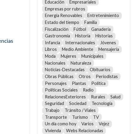
Educación
Empresariales
Empresas por rubros
Energía Renovables
Entretenimiento
Estado del tiempo
Familia
Fiscalización
Fútbol
Ganadería
Gastronomía
Historia
Historias
encias
Infancia
Internacionales
Jóvenes
Libros
Medio Ambiente
Mensajería
Moda
Mujeres
Municipales
Nacionales
Naturaleza
Noticias-Destacadas
Obituarios
Obras Públicas
Otros
Periodistas
Personajes
Plantas
Política
Políticas Sociales
Radio
RelacionesExteriores
Rurales
Salud
Seguridad
Sociedad
Tecnología
Trabajo
Tránsito / Viales
Transporte
Turismo
TV
Un día como hoy
Varios
Vejez
Vivienda
Webs Relacionadas