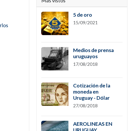
Más vistos
5 de oro
15/09/2021
rlos
Medios de prensa
uruguayos
17/08/2018
Cotización de la
moneda en
Uruguay - Dólar
27/08/2018
AEROLINEAS EN
URUGUAY