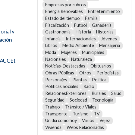
Empresas por rubros
Energía Renovables
Entretenimiento
Estado del tiempo
Familia
Fiscalización
Fútbol
Ganadería
orial y
Gastronomía
Historia
Historias
Infancia
Internacionales
Jóvenes
uación
Libros
Medio Ambiente
Mensajería
Moda
Mujeres
Municipales
Nacionales
Naturaleza
(AUCE).
Noticias-Destacadas
Obituarios
Obras Públicas
Otros
Periodistas
Personajes
Plantas
Política
Políticas Sociales
Radio
RelacionesExteriores
Rurales
Salud
Seguridad
Sociedad
Tecnología
Trabajo
Tránsito / Viales
Transporte
Turismo
TV
Un día como hoy
Varios
Vejez
Vivienda
Webs Relacionadas