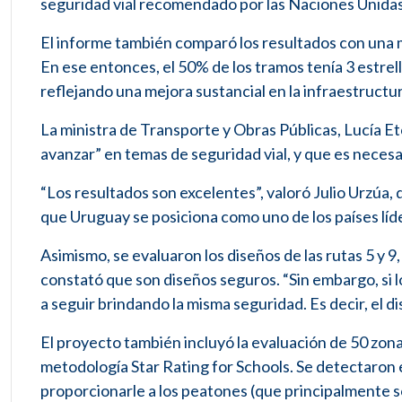
seguridad vial recomendado por las Naciones Unidas 
El informe también comparó los resultados con una m
En ese entonces, el 50% de los tramos tenía 3 estrel
reflejando una mejora sustancial en la infraestructur
La ministra de Transporte y Obras Públicas, Lucía E
avanzar” en temas de seguridad vial, y que es necesa
“Los resultados son excelentes”, valoró Julio Urzúa,
que Uruguay se posiciona como uno de los países líd
Asimismo, se evaluaron los diseños de las rutas 5 y 9,
constató que son diseños seguros. “Sin embargo, si lo
a seguir brindando la misma seguridad. Es decir, el d
El proyecto también incluyó la evaluación de 50 zon
metodología Star Rating for Schools. Se detectaron 
proporcionarle a los peatones (que principalmente s