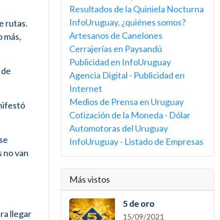
Resultados de la Quiniela Nocturna
InfoUruguay, ¿quiénes somos?
e rutas.
Artesanos de Canelones
o más,
Cerrajerías en Paysandú
Publicidad en InfoUruguay
 de
Agencia Digital - Publicidad en
Internet
Medios de Prensa en Uruguay
nifestó
Cotización de la Moneda - Dólar
Automotoras del Uruguay
 se
InfoUruguay - Listado de Empresas
s no van
Más vistos
5 de oro
ra llegar
15/09/2021