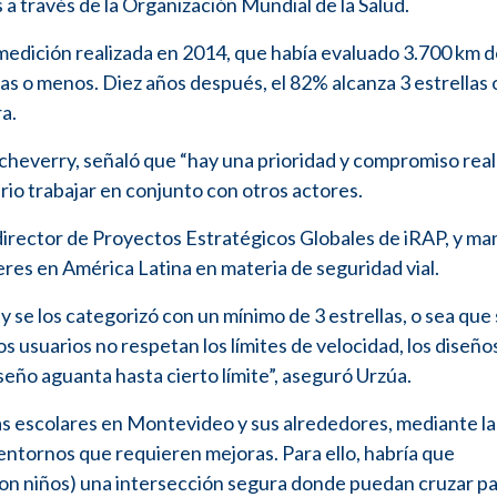
a través de la Organización Mundial de la Salud.
edición realizada en 2014, que había evaluado 3.700 km d
las o menos. Diez años después, el 82% alcanza 3 estrellas 
a.
tcheverry, señaló que “hay una prioridad y compromiso real
rio trabajar en conjunto con otros actores.
 director de Proyectos Estratégicos Globales de iRAP, y ma
eres en América Latina en materia de seguridad vial.
 y se los categorizó con un mínimo de 3 estrellas, o sea que
s usuarios no respetan los límites de velocidad, los diseño
iseño aguanta hasta cierto límite”, aseguró Urzúa.
as escolares en Montevideo y sus alrededores, mediante la
entornos que requieren mejoras. Para ello, habría que
on niños) una intersección segura donde puedan cruzar pa