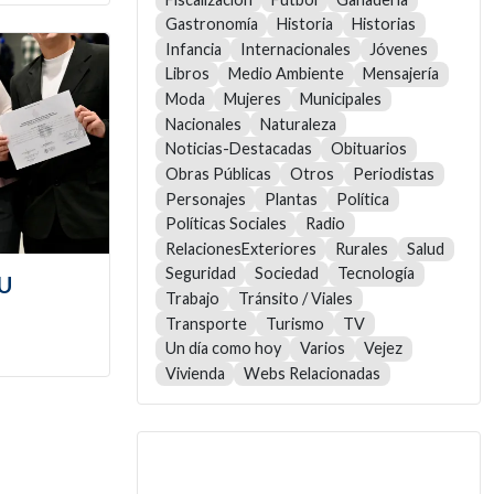
Gastronomía
Historia
Historias
Infancia
Internacionales
Jóvenes
Libros
Medio Ambiente
Mensajería
Moda
Mujeres
Municipales
Nacionales
Naturaleza
Noticias-Destacadas
Obituarios
Obras Públicas
Otros
Periodistas
Personajes
Plantas
Política
Políticas Sociales
Radio
RelacionesExteriores
Rurales
Salud
Seguridad
Sociedad
Tecnología
TU
Trabajo
Tránsito / Viales
Transporte
Turismo
TV
Un día como hoy
Varios
Vejez
Vivienda
Webs Relacionadas