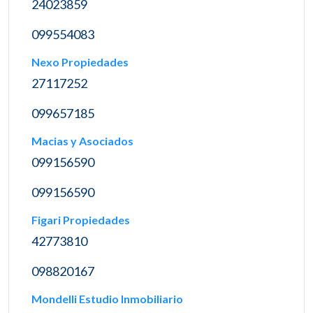
24023859
099554083
Nexo Propiedades
27117252
099657185
Macias y Asociados
099156590
099156590
Figari Propiedades
42773810
098820167
Mondelli Estudio Inmobiliario