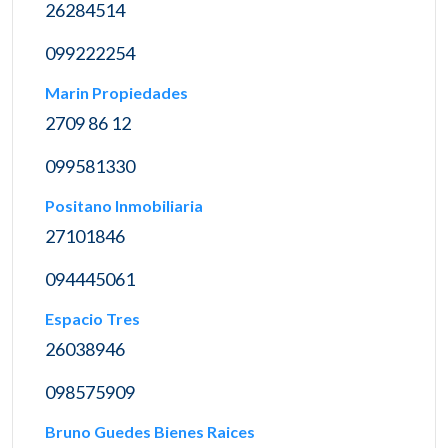
26284514
099222254
Marin Propiedades
2709 86 12
099581330
Positano Inmobiliaria
27101846
094445061
Espacio Tres
26038946
098575909
Bruno Guedes Bienes Raices