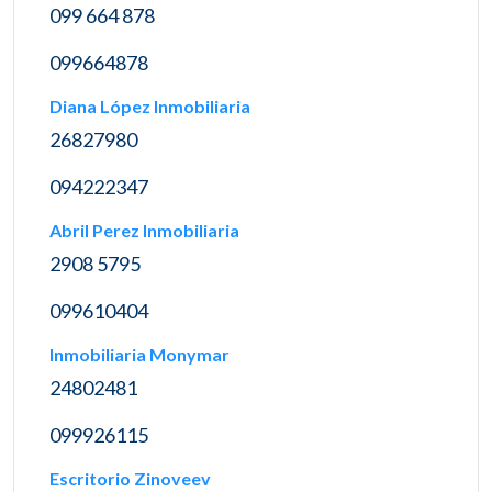
099 664 878
099664878
Diana López Inmobiliaria
26827980
094222347
Abril Perez Inmobiliaria
2908 5795
099610404
Inmobiliaria Monymar
24802481
099926115
Escritorio Zinoveev