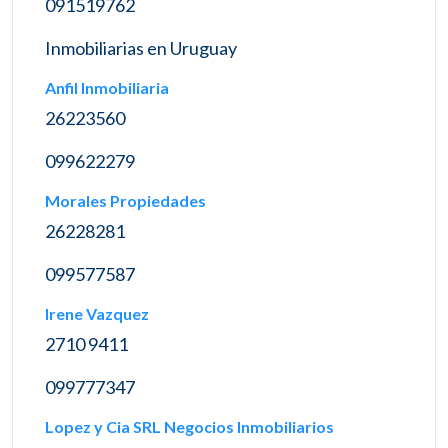
091519762
Inmobiliarias en Uruguay
Anfil Inmobiliaria
26223560
099622279
Morales Propiedades
26228281
099577587
Irene Vazquez
2710 9411
099777347
Lopez y Cia SRL Negocios Inmobiliarios