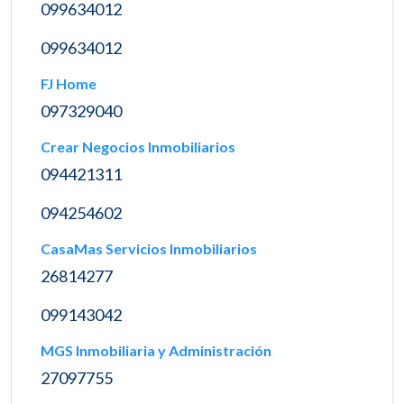
099634012
099634012
FJ Home
097329040
Crear Negocios Inmobiliarios
094421311
094254602
CasaMas Servicios Inmobiliarios
26814277
099143042
MGS Inmobiliaria y Administración
27097755