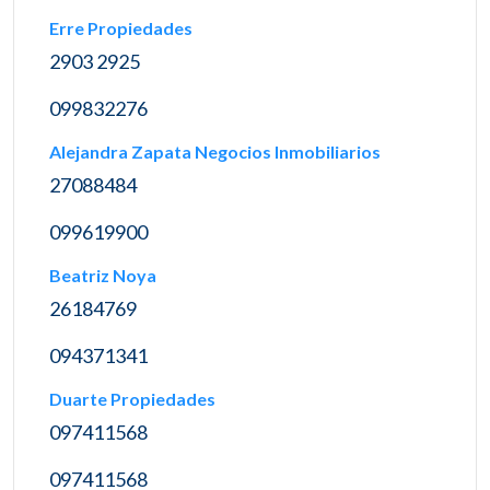
Erre Propiedades
2903 2925
099832276
Alejandra Zapata Negocios Inmobiliarios
27088484
099619900
Beatriz Noya
26184769
094371341
Duarte Propiedades
097411568
097411568