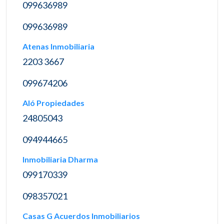
099636989
099636989
Atenas Inmobiliaria
2203 3667
099674206
Aló Propiedades
24805043
094944665
Inmobiliaria Dharma
099170339
098357021
Casas G Acuerdos Inmobiliarios