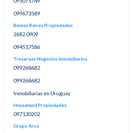
095075749
099673589
Bienes Raices Propiedades
2682 0909
094517586
Tresareas Negocios Inmobiliarios
099268682
099268682
Inmobiliarias en Uruguay
Houseland Propiedades
097130202
Grupo Arco