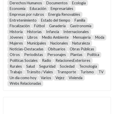
Derechos Humanos
Documentos
Ecología
Economía
Educación
Empresariales
Empresas por rubros
Energía Renovables
Entretenimiento
Estado del tiempo
Familia
Fiscalización
Fútbol
Ganadería
Gastronomía
Historia
Historias
Infancia
Internacionales
Jóvenes
Libros
Medio Ambiente
Mensajería
Moda
Mujeres
Municipales
Nacionales
Naturaleza
Noticias-Destacadas
Obituarios
Obras Públicas
Otros
Periodistas
Personajes
Plantas
Política
Políticas Sociales
Radio
RelacionesExteriores
Rurales
Salud
Seguridad
Sociedad
Tecnología
Trabajo
Tránsito / Viales
Transporte
Turismo
TV
Un día como hoy
Varios
Vejez
Vivienda
Webs Relacionadas