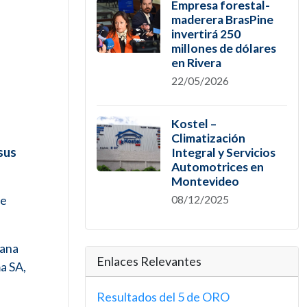
Empresa forestal-
maderera BrasPine
invertirá 250
millones de dólares
en Rivera
22/05/2026
Kostel –
Climatización
sus
Integral y Servicios
Automotrices en
Montevideo
de
08/12/2025
sana
Enlaces Relevantes
a SA,
Resultados del 5 de ORO