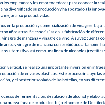
con los empleados y los emprendedores para conocer la rea
 ha diversificado su producción y ha apostado a la innova
ra mejorar su productividad.
ños en la producción y comercialización de vinagres, bajo l
on años atrás. Se especializa en la fabricación de diferen
, vinagre de manzana y vinagre de vino. A su vez cuenta c
de arroz y vinagre de manzana con prebióticos. También ha
sos alternativo, así como una línea de alcoholes (rectifica
ción vertical, se realizó una importante inversión en infrae
producción de envases plásticos. Este proceso incluye las 
ión, y el posterior soplado de las botellas, en sus diferen
rocesos de fermentación, destilación de alcohol y elabora
 una nueva línea de productos, bajo el nombre de Destilerí