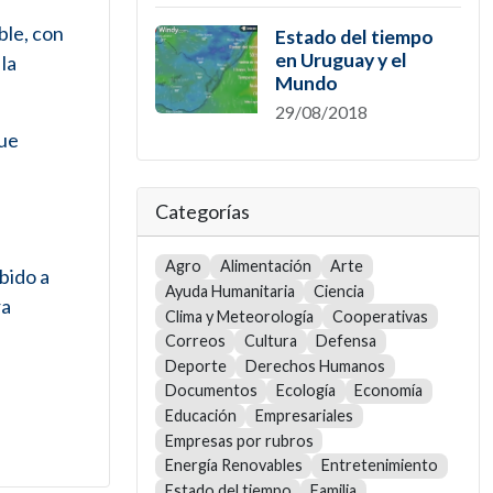
ble, con
Estado del tiempo
en Uruguay y el
la
Mundo
29/08/2018
que
Categorías
Agro
Alimentación
Arte
bido a
Ayuda Humanitaria
Ciencia
ra
Clima y Meteorología
Cooperativas
Correos
Cultura
Defensa
Deporte
Derechos Humanos
Documentos
Ecología
Economía
Educación
Empresariales
Empresas por rubros
Energía Renovables
Entretenimiento
Estado del tiempo
Familia