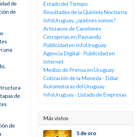
lidad de
Estado del Tiempo
ción de
Resultados de la Quiniela Nocturna
InfoUruguay, ¿quiénes somos?
Artesanos de Canelones
as
Cerrajerías en Paysandú
tes
Publicidad en InfoUruguay
on una
Agencia Digital - Publicidad en
Internet
do,
Medios de Prensa en Uruguay
Cotización de la Moneda - Dólar
Automotoras del Uruguay
structura
InfoUruguay - Listado de Empresas
etapas de
tes
Más vistos
ción de
5 de oro
a