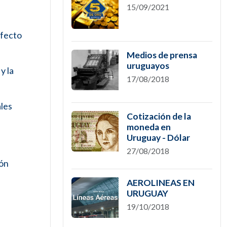
15/09/2021
efecto
Medios de prensa
uruguayos
y la
17/08/2018
ales
Cotización de la
moneda en
Uruguay - Dólar
27/08/2018
ión
AEROLINEAS EN
URUGUAY
19/10/2018