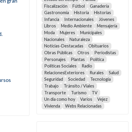
een gran
Fiscalización
Fútbol
Ganadería
Gastronomía
Historia
Historias
Infancia
Internacionales
Jóvenes
Libros
Medio Ambiente
Mensajería
Moda
Mujeres
Municipales
d.
Nacionales
Naturaleza
Noticias-Destacadas
Obituarios
Obras Públicas
Otros
Periodistas
Personajes
Plantas
Política
Políticas Sociales
Radio
RelacionesExteriores
Rurales
Salud
ursos
Seguridad
Sociedad
Tecnología
Trabajo
Tránsito / Viales
Transporte
Turismo
TV
Un día como hoy
Varios
Vejez
Vivienda
Webs Relacionadas