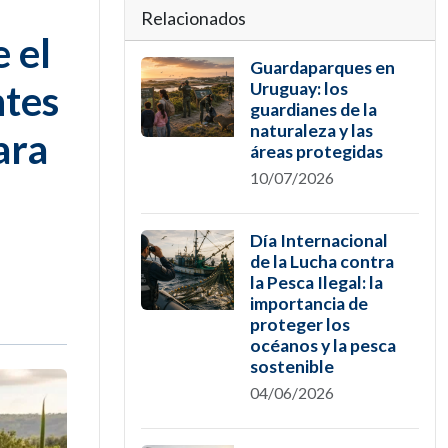
Relacionados
 el
Guardaparques en
ntes
Uruguay: los
guardianes de la
naturaleza y las
ara
áreas protegidas
10/07/2026
Día Internacional
de la Lucha contra
la Pesca Ilegal: la
importancia de
proteger los
océanos y la pesca
sostenible
04/06/2026