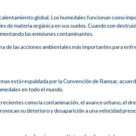
l calentamiento global. Los humedales funcionan como imp
s de materia orgánica en sus suelos. Cuando son destrui
aumentando las emisiones contaminantes.
na de las acciones ambientales más importantes para enfre
stemas está respaldada por la Convención de Ramsar, acuer
humedales en todo el mundo.
ecientes como la contaminación, el avance urbano, el dre
e provocan su deterioro y desaparición a una velocidad preo