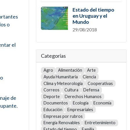
Estado del tiempo
en Uruguay y el
ortantes
Mundo
dos o
29/08/2018
ntar el
Categorías
Agro
Alimentación
Arte
do
Ayuda Humanitaria
Ciencia
Clima y Meteorología
Cooperativas
Correos
Cultura
Defensa
Deporte
Derechos Humanos
naje de
Documentos
Ecología
Economía
cupante.
Educación
Empresariales
Empresas por rubros
Energía Renovables
Entretenimiento
Estado del tiempo
Familia