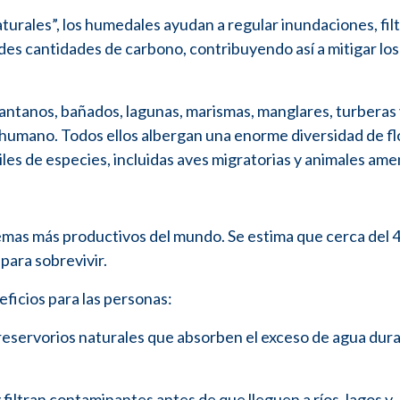
rales”, los humedales ayudan a regular inundaciones, filt
des cantidades de carbono, contribuyendo así a mitigar lo
pantanos, bañados, lagunas, marismas, manglares, turberas
 humano. Todos ellos albergan una enorme diversidad de fl
iles de especies, incluidas aves migratorias y animales am
emas más productivos del mundo. Se estima que cerca del
para sobrevivir.
ficios para las personas:
reservorios naturales que absorben el exceso de agua dur
filtran contaminantes antes de que lleguen a ríos, lagos y