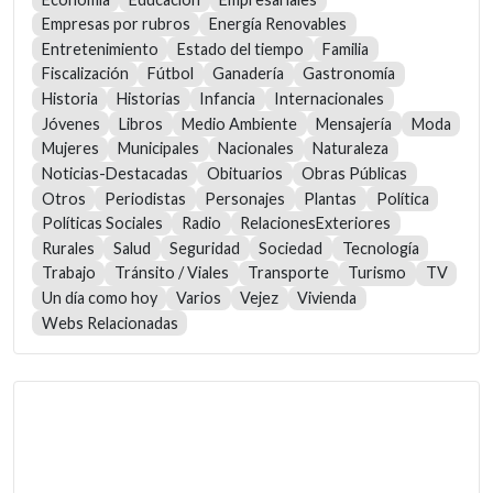
Empresas por rubros
Energía Renovables
Entretenimiento
Estado del tiempo
Familia
Fiscalización
Fútbol
Ganadería
Gastronomía
Historia
Historias
Infancia
Internacionales
Jóvenes
Libros
Medio Ambiente
Mensajería
Moda
Mujeres
Municipales
Nacionales
Naturaleza
Noticias-Destacadas
Obituarios
Obras Públicas
Otros
Periodistas
Personajes
Plantas
Política
Políticas Sociales
Radio
RelacionesExteriores
Rurales
Salud
Seguridad
Sociedad
Tecnología
Trabajo
Tránsito / Viales
Transporte
Turismo
TV
Un día como hoy
Varios
Vejez
Vivienda
Webs Relacionadas