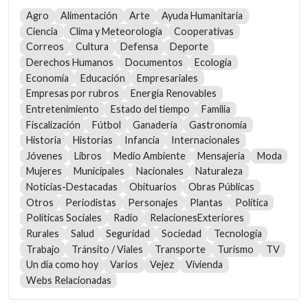
Agro
Alimentación
Arte
Ayuda Humanitaria
Ciencia
Clima y Meteorología
Cooperativas
Correos
Cultura
Defensa
Deporte
Derechos Humanos
Documentos
Ecología
Economía
Educación
Empresariales
Empresas por rubros
Energía Renovables
Entretenimiento
Estado del tiempo
Familia
Fiscalización
Fútbol
Ganadería
Gastronomía
Historia
Historias
Infancia
Internacionales
Jóvenes
Libros
Medio Ambiente
Mensajería
Moda
Mujeres
Municipales
Nacionales
Naturaleza
Noticias-Destacadas
Obituarios
Obras Públicas
Otros
Periodistas
Personajes
Plantas
Política
Políticas Sociales
Radio
RelacionesExteriores
Rurales
Salud
Seguridad
Sociedad
Tecnología
Trabajo
Tránsito / Viales
Transporte
Turismo
TV
Un día como hoy
Varios
Vejez
Vivienda
Webs Relacionadas