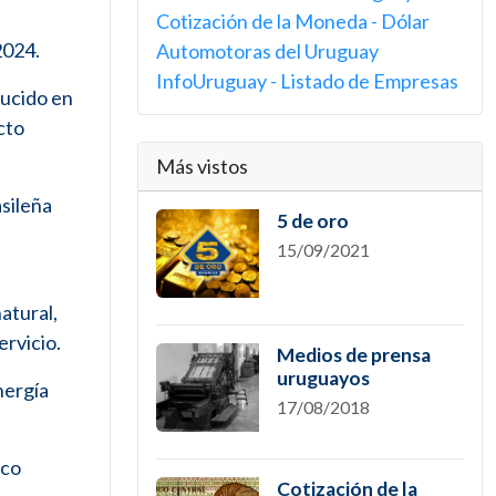
Cotización de la Moneda - Dólar
2024.
Automotoras del Uruguay
InfoUruguay - Listado de Empresas
ducido en
cto
Más vistos
asileña
5 de oro
15/09/2021
atural,
ervicio.
Medios de prensa
uruguayos
nergía
17/08/2018
nco
Cotización de la