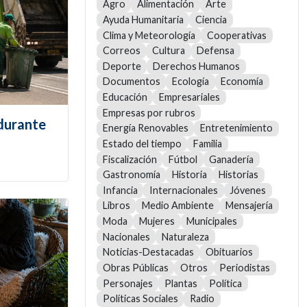
Agro
Alimentación
Arte
Ayuda Humanitaria
Ciencia
Clima y Meteorología
Cooperativas
Correos
Cultura
Defensa
Deporte
Derechos Humanos
Documentos
Ecología
Economía
Educación
Empresariales
Empresas por rubros
 durante
Energía Renovables
Entretenimiento
Estado del tiempo
Familia
Fiscalización
Fútbol
Ganadería
Gastronomía
Historia
Historias
Infancia
Internacionales
Jóvenes
Libros
Medio Ambiente
Mensajería
Moda
Mujeres
Municipales
Nacionales
Naturaleza
Noticias-Destacadas
Obituarios
Obras Públicas
Otros
Periodistas
Personajes
Plantas
Política
Políticas Sociales
Radio