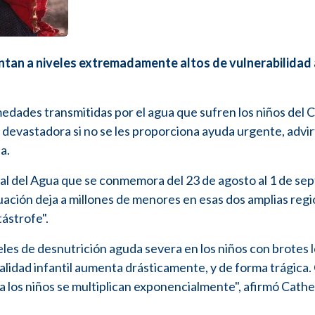
entan a niveles extremadamente altos de vulnerabilidad 
medades transmitidas por el agua que sufren los niños del
 devastadora si no se les proporciona ayuda urgente, advir
a.
al del Agua que se conmemora del 23 de agosto al 1 de se
uación deja a millones de menores en esas dos amplias regi
ástrofe".
eles de desnutrición aguda severa en los niños con brotes 
talidad infantil aumenta drásticamente, y de forma trágica
ara los niños se multiplican exponencialmente", afirmó Cath