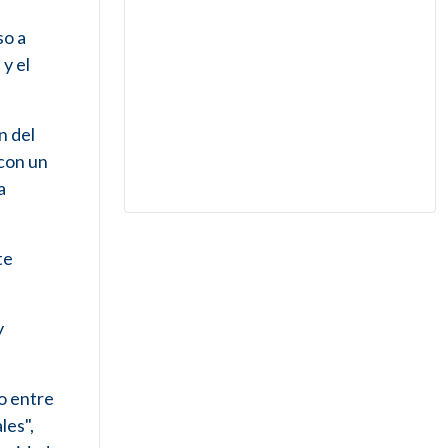
so a
y el
n del
 con un
a
te
y
o entre
les",