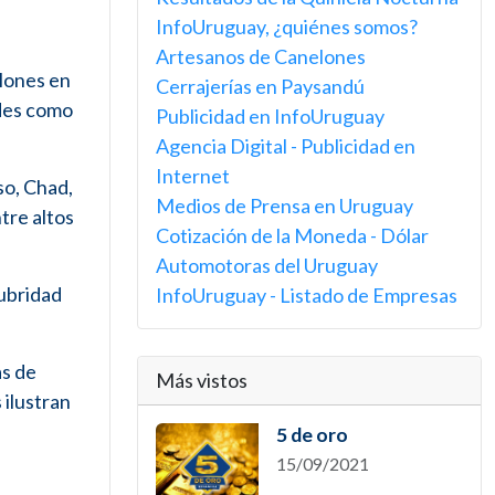
InfoUruguay, ¿quiénes somos?
Artesanos de Canelones
llones en
Cerrajerías en Paysandú
ades como
Publicidad en InfoUruguay
Agencia Digital - Publicidad en
Internet
so, Chad,
Medios de Prensa en Uruguay
tre altos
Cotización de la Moneda - Dólar
Automotoras del Uruguay
lubridad
InfoUruguay - Listado de Empresas
as de
Más vistos
 ilustran
5 de oro
15/09/2021