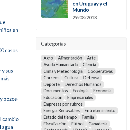
en Uruguay y el
Mundo
29/08/2018
que
 niños en
Categorías
200 casos
Agro
Alimentación
Arte
Ayuda Humanitaria
Ciencia
 y sus
Clima y Meteorología
Cooperativas
s más
Correos
Cultura
Defensa
Deporte
Derechos Humanos
Documentos
Ecología
Economía
Educación
Empresariales
 y pozos-
Empresas por rubros
Energía Renovables
Entretenimiento
Estado del tiempo
Familia
el cambio
Fiscalización
Fútbol
Ganadería
l agua