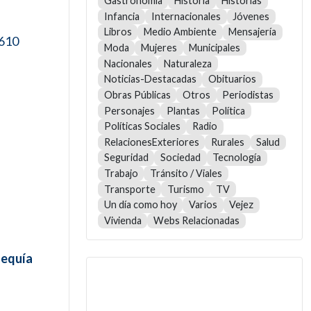
Gastronomía
Historia
Historias
Infancia
Internacionales
Jóvenes
Libros
Medio Ambiente
Mensajería
5610
Moda
Mujeres
Municipales
Nacionales
Naturaleza
Noticias-Destacadas
Obituarios
Obras Públicas
Otros
Periodistas
Personajes
Plantas
Política
Políticas Sociales
Radio
RelacionesExteriores
Rurales
Salud
Seguridad
Sociedad
Tecnología
Trabajo
Tránsito / Viales
Transporte
Turismo
TV
Un día como hoy
Varios
Vejez
Vivienda
Webs Relacionadas
sequía