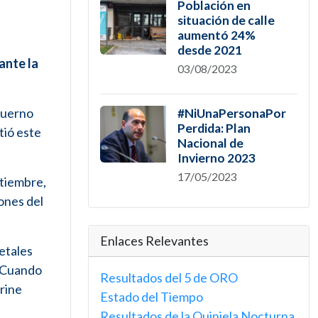
Población en
situación de calle
aumentó 24%
desde 2021
ante la
03/08/2023
 Cuerno
#NiUnaPersonaPor
Perdida: Plan
tió este
Nacional de
Invierno 2023
17/05/2023
ptiembre,
ones del
Enlaces Relevantes
letales
. Cuando
Resultados del 5 de ORO
erine
Estado del Tiempo
Resultados de la Quiniela Nocturna