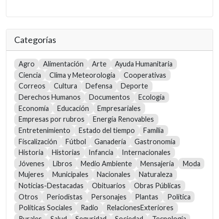
Categorías
Agro
Alimentación
Arte
Ayuda Humanitaria
Ciencia
Clima y Meteorología
Cooperativas
Correos
Cultura
Defensa
Deporte
Derechos Humanos
Documentos
Ecología
Economía
Educación
Empresariales
Empresas por rubros
Energía Renovables
Entretenimiento
Estado del tiempo
Familia
Fiscalización
Fútbol
Ganadería
Gastronomía
Historia
Historias
Infancia
Internacionales
Jóvenes
Libros
Medio Ambiente
Mensajería
Moda
Mujeres
Municipales
Nacionales
Naturaleza
Noticias-Destacadas
Obituarios
Obras Públicas
Otros
Periodistas
Personajes
Plantas
Política
Políticas Sociales
Radio
RelacionesExteriores
Rurales
Salud
Seguridad
Sociedad
Tecnología