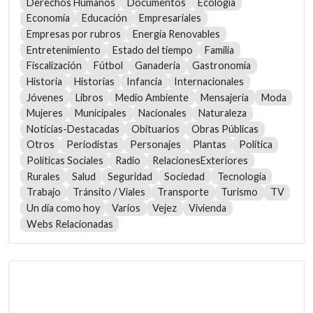
Derechos Humanos
Documentos
Ecología
Economía
Educación
Empresariales
Empresas por rubros
Energía Renovables
Entretenimiento
Estado del tiempo
Familia
Fiscalización
Fútbol
Ganadería
Gastronomía
Historia
Historias
Infancia
Internacionales
Jóvenes
Libros
Medio Ambiente
Mensajería
Moda
Mujeres
Municipales
Nacionales
Naturaleza
Noticias-Destacadas
Obituarios
Obras Públicas
Otros
Periodistas
Personajes
Plantas
Política
Políticas Sociales
Radio
RelacionesExteriores
Rurales
Salud
Seguridad
Sociedad
Tecnología
Trabajo
Tránsito / Viales
Transporte
Turismo
TV
Un día como hoy
Varios
Vejez
Vivienda
Webs Relacionadas