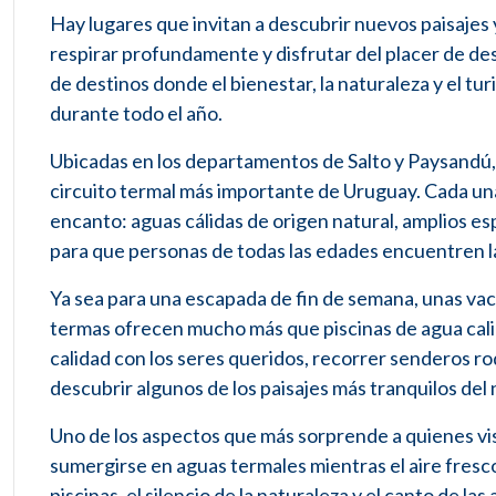
Hay lugares que invitan a descubrir nuevos paisajes y
respirar profundamente y disfrutar del placer de de
de destinos donde el bienestar, la naturaleza y el t
durante todo el año.
Ubicadas en los departamentos de Salto y Paysandú,
circuito termal más importante de Uruguay. Cada un
encanto: aguas cálidas de origen natural, amplios e
para que personas de todas las edades encuentren la 
Ya sea para una escapada de fin de semana, unas vaca
termas ofrecen mucho más que piscinas de agua calie
calidad con los seres queridos, recorrer senderos ro
descubrir algunos de los paisajes más tranquilos del
Uno de los aspectos que más sorprende a quienes vis
sumergirse en aguas termales mientras el aire fresco 
piscinas, el silencio de la naturaleza y el canto de la