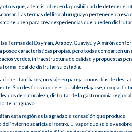
 otros que, además, ofrecen la posibilidad de detener el r
scansar. Las termas del litoral uruguayo pertenecen a esa 
urismo se unen para crear experiencias que pueden disfruta
 las Termas del Daymán, Arapey, Guaviyú y Almirón confor
a posee características propias, pero todas comparten un
spacios verdes, infraestructura de calidad y propuestas pe
forma ideal de disfrutar su estadía.
ciones familiares, un viaje en pareja o unos días de descan
nte. Son destinos donde es posible relajarse, compartir t
deados de naturaleza, disfrutar de la gastronomía regional
 norte uruguayo.
itan esta región es la agradable sensación que produce
del invierno acaricia el rostro. El vapor que se eleva sobre
s aves crean un ambiente difícil de describir con palabras y q