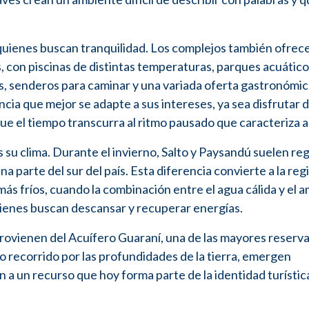
quienes buscan tranquilidad. Los complejos también ofrec
, con piscinas de distintas temperaturas, parques acuático
as, senderos para caminar y una variada oferta gastronómic
ncia que mejor se adapte a sus intereses, ya sea disfrutar 
e el tiempo transcurra al ritmo pausado que caracteriza al 
 su clima. Durante el invierno, Salto y Paysandú suelen reg
arte del sur del país. Esta diferencia convierte a la reg
ás fríos, cuando la combinación entre el agua cálida y el 
ienes buscan descansar y recuperar energías.
rovienen del Acuífero Guaraní, una de las mayores reserv
o recorrido por las profundidades de la tierra, emergen
a un recurso que hoy forma parte de la identidad turístic