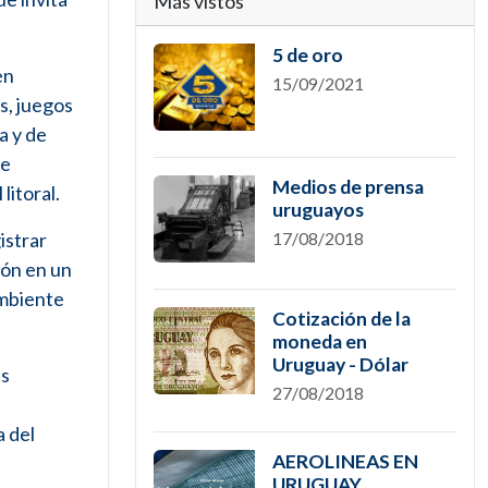
Más vistos
5 de oro
en
15/09/2021
s, juegos
a y de
de
Medios de prensa
litoral.
uruguayos
istrar
17/08/2018
ión en un
ambiente
Cotización de la
moneda en
Uruguay - Dólar
as
27/08/2018
a del
AEROLINEAS EN
URUGUAY