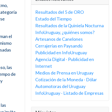
itmo,
categoría
Resultados del 5 de ORO
rse
Estado del Tiempo
Resultados de la Quiniela Nocturna
InfoUruguay, ¿quiénes somos?
man el
Artesanos de Canelones
 mismo
Cerrajerías en Paysandú
nsadas
Publicidad en InfoUruguay
Agencia Digital - Publicidad en
Internet
so, las
Medios de Prensa en Uruguay
iempo de
Cotización de la Moneda - Dólar
 y
Automotoras del Uruguay
InfoUruguay - Listado de Empresas
 las
ue invita