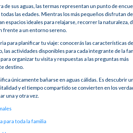
ra de sus aguas, las termas representan un punto de encu
de todas las edades. Mientras los más pequeños disfrutan de
n espacios ideales para relajarse, recorrer la naturaleza, d
 frente a un entorno sereno.
a para planificar tu viaje: conocerás las características d
 las actividades disponibles para cada integrante de la fami
 para organizar tu visita y respuestas a las preguntas más
te destino.
nifica únicamente bañarse en aguas cálidas. Es descubrir u
pitalidad y el tiempo compartido se convierten en los verd
ar una y otra vez.
rmales
a para toda la familia