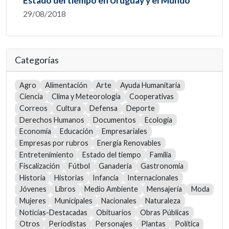
Estado del tiempo en Uruguay y el Mundo
29/08/2018
Categorías
Agro
Alimentación
Arte
Ayuda Humanitaria
Ciencia
Clima y Meteorología
Cooperativas
Correos
Cultura
Defensa
Deporte
Derechos Humanos
Documentos
Ecología
Economía
Educación
Empresariales
Empresas por rubros
Energía Renovables
Entretenimiento
Estado del tiempo
Familia
Fiscalización
Fútbol
Ganadería
Gastronomía
Historia
Historias
Infancia
Internacionales
Jóvenes
Libros
Medio Ambiente
Mensajería
Moda
Mujeres
Municipales
Nacionales
Naturaleza
Noticias-Destacadas
Obituarios
Obras Públicas
Otros
Periodistas
Personajes
Plantas
Política