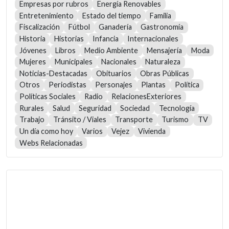
Empresas por rubros
Energía Renovables
Entretenimiento
Estado del tiempo
Familia
Fiscalización
Fútbol
Ganadería
Gastronomía
Historia
Historias
Infancia
Internacionales
Jóvenes
Libros
Medio Ambiente
Mensajería
Moda
Mujeres
Municipales
Nacionales
Naturaleza
Noticias-Destacadas
Obituarios
Obras Públicas
Otros
Periodistas
Personajes
Plantas
Política
Políticas Sociales
Radio
RelacionesExteriores
Rurales
Salud
Seguridad
Sociedad
Tecnología
Trabajo
Tránsito / Viales
Transporte
Turismo
TV
Un día como hoy
Varios
Vejez
Vivienda
Webs Relacionadas