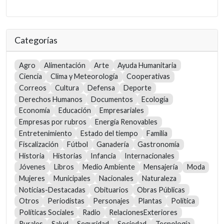
Categorías
Agro
Alimentación
Arte
Ayuda Humanitaria
Ciencia
Clima y Meteorología
Cooperativas
Correos
Cultura
Defensa
Deporte
Derechos Humanos
Documentos
Ecología
Economía
Educación
Empresariales
Empresas por rubros
Energía Renovables
Entretenimiento
Estado del tiempo
Familia
Fiscalización
Fútbol
Ganadería
Gastronomía
Historia
Historias
Infancia
Internacionales
Jóvenes
Libros
Medio Ambiente
Mensajería
Moda
Mujeres
Municipales
Nacionales
Naturaleza
Noticias-Destacadas
Obituarios
Obras Públicas
Otros
Periodistas
Personajes
Plantas
Política
Políticas Sociales
Radio
RelacionesExteriores
Rurales
Salud
Seguridad
Sociedad
Tecnología