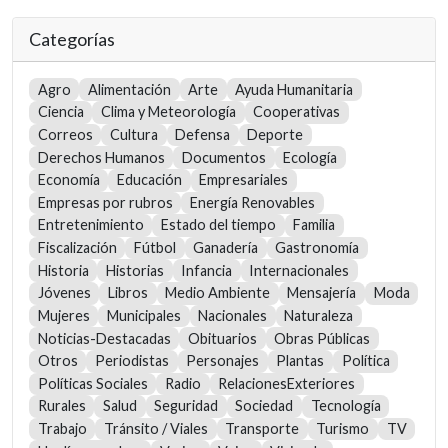
Categorías
Agro
Alimentación
Arte
Ayuda Humanitaria
Ciencia
Clima y Meteorología
Cooperativas
Correos
Cultura
Defensa
Deporte
Derechos Humanos
Documentos
Ecología
Economía
Educación
Empresariales
Empresas por rubros
Energía Renovables
Entretenimiento
Estado del tiempo
Familia
Fiscalización
Fútbol
Ganadería
Gastronomía
Historia
Historias
Infancia
Internacionales
Jóvenes
Libros
Medio Ambiente
Mensajería
Moda
Mujeres
Municipales
Nacionales
Naturaleza
Noticias-Destacadas
Obituarios
Obras Públicas
Otros
Periodistas
Personajes
Plantas
Política
Políticas Sociales
Radio
RelacionesExteriores
Rurales
Salud
Seguridad
Sociedad
Tecnología
Trabajo
Tránsito / Viales
Transporte
Turismo
TV