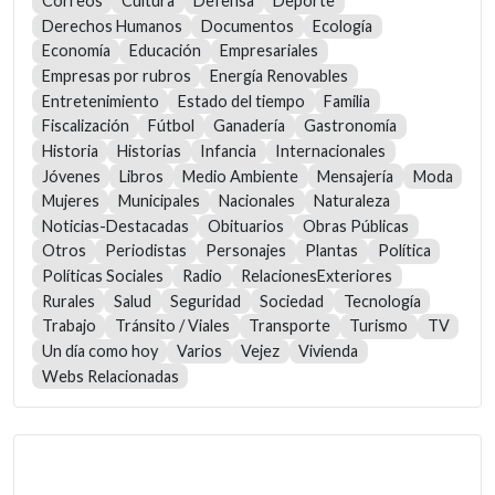
Correos
Cultura
Defensa
Deporte
Derechos Humanos
Documentos
Ecología
Economía
Educación
Empresariales
Empresas por rubros
Energía Renovables
Entretenimiento
Estado del tiempo
Familia
Fiscalización
Fútbol
Ganadería
Gastronomía
Historia
Historias
Infancia
Internacionales
Jóvenes
Libros
Medio Ambiente
Mensajería
Moda
Mujeres
Municipales
Nacionales
Naturaleza
Noticias-Destacadas
Obituarios
Obras Públicas
Otros
Periodistas
Personajes
Plantas
Política
Políticas Sociales
Radio
RelacionesExteriores
Rurales
Salud
Seguridad
Sociedad
Tecnología
Trabajo
Tránsito / Viales
Transporte
Turismo
TV
Un día como hoy
Varios
Vejez
Vivienda
Webs Relacionadas