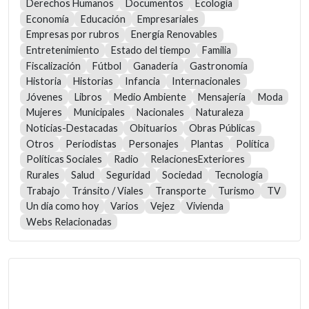
Derechos Humanos
Documentos
Ecología
Economía
Educación
Empresariales
Empresas por rubros
Energía Renovables
Entretenimiento
Estado del tiempo
Familia
Fiscalización
Fútbol
Ganadería
Gastronomía
Historia
Historias
Infancia
Internacionales
Jóvenes
Libros
Medio Ambiente
Mensajería
Moda
Mujeres
Municipales
Nacionales
Naturaleza
Noticias-Destacadas
Obituarios
Obras Públicas
Otros
Periodistas
Personajes
Plantas
Política
Políticas Sociales
Radio
RelacionesExteriores
Rurales
Salud
Seguridad
Sociedad
Tecnología
Trabajo
Tránsito / Viales
Transporte
Turismo
TV
Un día como hoy
Varios
Vejez
Vivienda
Webs Relacionadas