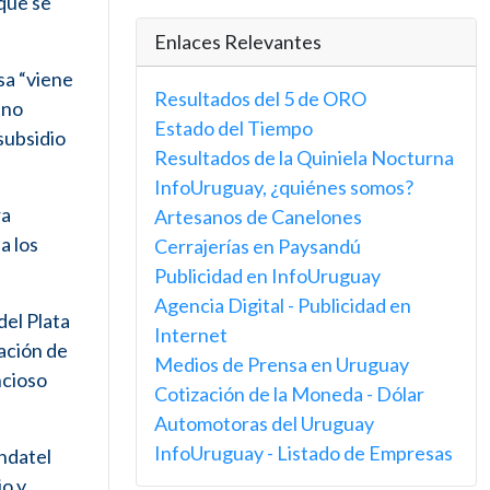
rque se
Enlaces Relevantes
sa “viene
Resultados del 5 de ORO
 no
Estado del Tiempo
 subsidio
Resultados de la Quiniela Nocturna
InfoUruguay, ¿quiénes somos?
ra
Artesanos de Canelones
a los
Cerrajerías en Paysandú
Publicidad en InfoUruguay
Agencia Digital - Publicidad en
del Plata
Internet
ración de
Medios de Prensa en Uruguay
ncioso
Cotización de la Moneda - Dólar
Automotoras del Uruguay
InfoUruguay - Listado de Empresas
ondatel
io y