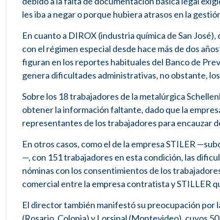
debido a la falta de documentación básica legal exig
les iba a negar o porque hubiera atrasos en la gestión
En cuanto a DIROX (industria química de San José), 
con el régimen especial desde hace más de dos años” 
figuran en los reportes habituales del Banco de Previs
genera dificultades administrativas, no obstante, l
Sobre los 18 trabajadores de la metalúrgica Schellen
obtener la información faltante, dado que la empresa
representantes de los trabajadores para encauzar d
En otros casos, como el de la empresa STILER —subco
—, con 151 trabajadores en esta condición, las dificu
nóminas con los consentimientos de los trabajadores
comercial entre la empresa contratista y STILLER qu
El director también manifestó su preocupación por la
(Rosario, Colonia) y Lorsinal (Montevideo), cuyos 50