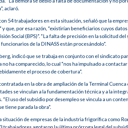
ida. “La demora se debió a falta de documentación y no po
”, aclaró.
con 54 trabajadores en esta situación, señaló que la empre
y que, por esa razón, “existirían beneficiarios cuyos datos
ión Social (BPS)”. “La falta de precisión en la solicitud del
os funcionarios de la DINASS están procesándolo”.
berg, indicó que se trabaja en conjunto con el sindicato pa
 no ha comparecido, lo cual “nos ha impulsado a contactar 
ebidamente el proceso de cobertura”.
ntratada en la obra de ampliación de la Terminal Cuenca 
ltades se vinculan a la fundamentación técnica y a la integ
. “El uso del subsidio por desempleo se vincula a un conte
e tiene parada la obra”.
 situación de empresas de la industria frigorífica como R
3 trabajadores agotaron la última prórroga legal del subsid