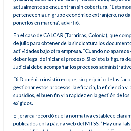
actualmente se encuentran sin cobertura. “Estamos 
pertenecen a un grupo económico extranjero, no dan
ponerlos en marcha”, advirtió.
En el caso de CALCAR (Tarariras, Colonia), que com
de julio para obtener de la sindicatura los documentos
actividades bajo otra empresa. “Cuando no aparece c
deber legal de iniciar el proceso. Si existe la figur
Judicial debe acompañar los procesos administrativos
Di Doménico insistió en que, sin perjuicio de las facu
gestionar estos procesos, la eficacia, la eficiencia y
subsidios, el buen fin y la rapidez en la gestión de 
exigidos.
El jerarca recordó que la normativa establece clar
publicados en la página web del MTSS. “Hay una fal