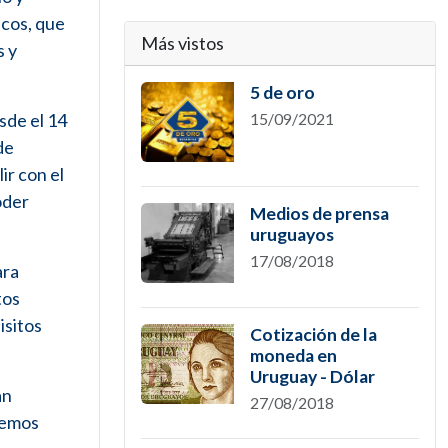
icos, que
Más vistos
s y
5 de oro
sde el 14
15/09/2021
de
ir con el
oder
Medios de prensa
uruguayos
17/08/2018
ara
tos
isitos
Cotización de la
moneda en
Uruguay - Dólar
an
27/08/2018
nemos