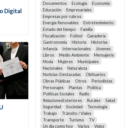
Documentos
Ecología
Economía
o Digital
Educación
Empresariales
Empresas por rubros
Energía Renovables
Entretenimiento
Estado del tiempo
Familia
Fiscalización
Fútbol
Ganadería
Gastronomía
Historia
Historias
Infancia
Internacionales
Jóvenes
Libros
Medio Ambiente
Mensajería
Moda
Mujeres
Municipales
Nacionales
Naturaleza
Noticias-Destacadas
Obituarios
Obras Públicas
Otros
Periodistas
Personajes
Plantas
Política
Políticas Sociales
Radio
RelacionesExteriores
Rurales
Salud
TU
Seguridad
Sociedad
Tecnología
Trabajo
Tránsito / Viales
Transporte
Turismo
TV
Un día como hoy
Varios
Vejez