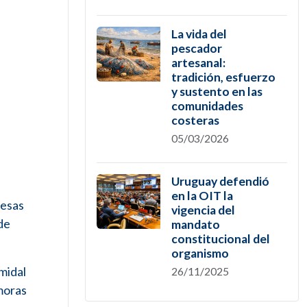
La vida del
pescador
artesanal:
tradición, esfuerzo
y sustento en las
comunidades
costeras
05/03/2026
Uruguay defendió
en la OIT la
resas
vigencia del
de
mandato
constitucional del
organismo
midal
26/11/2025
moras