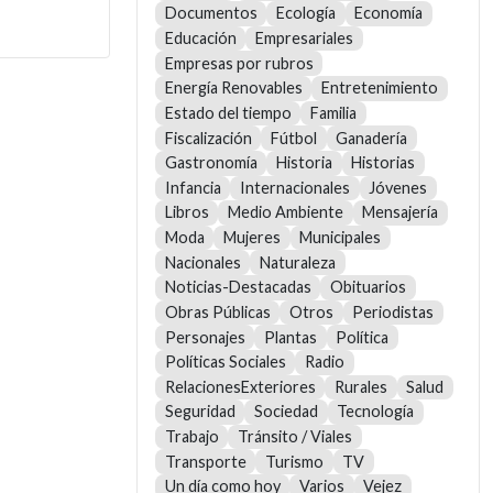
Documentos
Ecología
Economía
Educación
Empresariales
Empresas por rubros
Energía Renovables
Entretenimiento
Estado del tiempo
Familia
Fiscalización
Fútbol
Ganadería
Gastronomía
Historia
Historias
Infancia
Internacionales
Jóvenes
Libros
Medio Ambiente
Mensajería
Moda
Mujeres
Municipales
Nacionales
Naturaleza
Noticias-Destacadas
Obituarios
Obras Públicas
Otros
Periodistas
Personajes
Plantas
Política
Políticas Sociales
Radio
RelacionesExteriores
Rurales
Salud
Seguridad
Sociedad
Tecnología
Trabajo
Tránsito / Viales
Transporte
Turismo
TV
Un día como hoy
Varios
Vejez