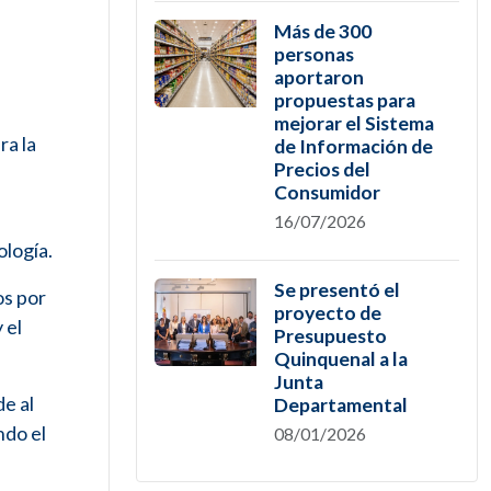
Más de 300
personas
aportaron
propuestas para
mejorar el Sistema
ra la
de Información de
Precios del
Consumidor
16/07/2026
ología.
Se presentó el
os por
proyecto de
 el
Presupuesto
Quinquenal a la
Junta
e al
Departamental
ndo el
08/01/2026