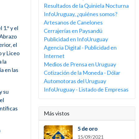
Resultados de la Quiniela Nocturna
InfoUruguay, ¿quiénes somos?
Artesanos de Canelones
 1.° y el
Cerrajerías en Paysandú
, Abrazo
Publicidad en InfoUruguay
ior, el
Agencia Digital - Publicidad en
o y Liceo
Internet
 la
Medios de Prensa en Uruguay
a en las
Cotización de la Moneda - Dólar
Automotoras del Uruguay
InfoUruguay - Listado de Empresas
y su
el
ntíficas
Más vistos
5 de oro
n
15/09/2021