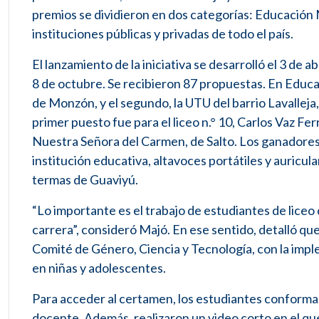
premios se dividieron en dos categorías: Educación
instituciones públicas y privadas de todo el país.
El lanzamiento de la iniciativa se desarrolló el 3 de ab
8 de octubre. Se recibieron 87 propuestas. En Educac
de Monzón, y el segundo, la UTU del barrio Lavallej
primer puesto fue para el liceo n.° 10, Carlos Vaz Fe
Nuestra Señora del Carmen, de Salto. Los ganadores 
institución educativa, altavoces portátiles y auricula
termas de Guaviyú.
“Lo importante es el trabajo de estudiantes de liceo 
carrera”, consideró Majó. En ese sentido, detalló que l
Comité de Género, Ciencia y Tecnología, con la imp
en niñas y adolescentes.
Para acceder al certamen, los estudiantes conforma
docente. Además, realizaron un video corto en el qu