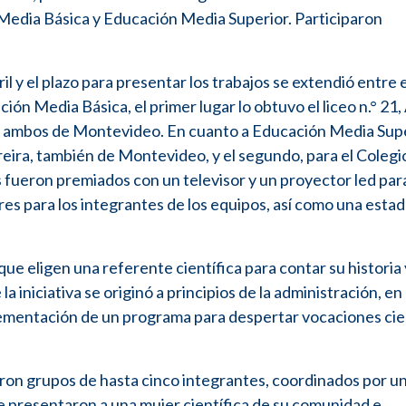
 Media Básica y Educación Media Superior. Participaron
ril y el plazo para presentar los trabajos se extendió entre el
ión Media Básica, el primer lugar lo obtuvo el liceo n.° 21
a, ambos de Montevideo. En cuanto a Educación Media Super
rreira, también de Montevideo, y el segundo, para el Colegi
fueron premiados con un televisor y un proyector led para
res para los integrantes de los equipos, así como una estadí
que eligen una referente científica para contar su historia 
a iniciativa se originó a principios de la administración, en 
lementación de un programa para despertar vocaciones cie
ron grupos de hasta cinco integrantes, coordinados por u
e presentaron a una mujer científica de su comunidad e