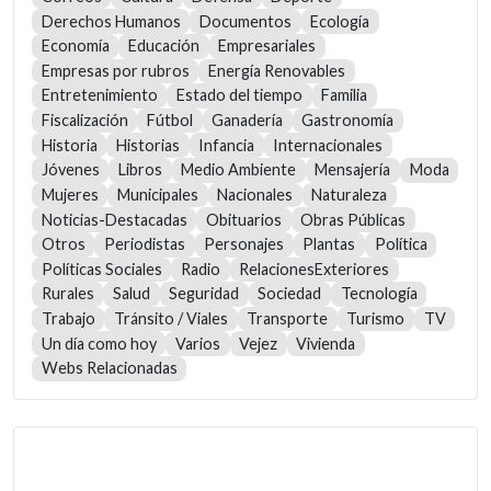
Derechos Humanos
Documentos
Ecología
Economía
Educación
Empresariales
Empresas por rubros
Energía Renovables
Entretenimiento
Estado del tiempo
Familia
Fiscalización
Fútbol
Ganadería
Gastronomía
Historia
Historias
Infancia
Internacionales
Jóvenes
Libros
Medio Ambiente
Mensajería
Moda
Mujeres
Municipales
Nacionales
Naturaleza
Noticias-Destacadas
Obituarios
Obras Públicas
Otros
Periodistas
Personajes
Plantas
Política
Políticas Sociales
Radio
RelacionesExteriores
Rurales
Salud
Seguridad
Sociedad
Tecnología
Trabajo
Tránsito / Viales
Transporte
Turismo
TV
Un día como hoy
Varios
Vejez
Vivienda
Webs Relacionadas