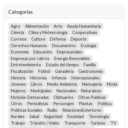
Categorías
Agro
Alimentación
Arte
Ayuda Humanitaria
Ciencia
Clima y Meteorología
Cooperativas
Correos
Cultura
Defensa
Deporte
Derechos Humanos
Documentos
Ecología
Economía
Educación
Empresariales
Empresas por rubros
Energía Renovables
Entretenimiento
Estado del tiempo
Familia
Fiscalización
Fútbol
Ganadería
Gastronomía
Historia
Historias
Infancia
Internacionales
Jóvenes
Libros
Medio Ambiente
Mensajería
Moda
Mujeres
Municipales
Nacionales
Naturaleza
Noticias-Destacadas
Obituarios
Obras Públicas
Otros
Periodistas
Personajes
Plantas
Política
Políticas Sociales
Radio
RelacionesExteriores
Rurales
Salud
Seguridad
Sociedad
Tecnología
Trabajo
Tránsito / Viales
Transporte
Turismo
TV