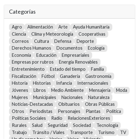
Categorías
Agro
Alimentación
Arte
Ayuda Humanitaria
Ciencia
Clima y Meteorología
Cooperativas
Correos
Cultura
Defensa
Deporte
Derechos Humanos
Documentos
Ecología
Economía
Educación
Empresariales
Empresas por rubros
Energía Renovables
Entretenimiento
Estado del tiempo
Familia
Fiscalización
Fútbol
Ganadería
Gastronomía
Historia
Historias
Infancia
Internacionales
Jóvenes
Libros
Medio Ambiente
Mensajería
Moda
Mujeres
Municipales
Nacionales
Naturaleza
Noticias-Destacadas
Obituarios
Obras Públicas
Otros
Periodistas
Personajes
Plantas
Política
Políticas Sociales
Radio
RelacionesExteriores
Rurales
Salud
Seguridad
Sociedad
Tecnología
Trabajo
Tránsito / Viales
Transporte
Turismo
TV