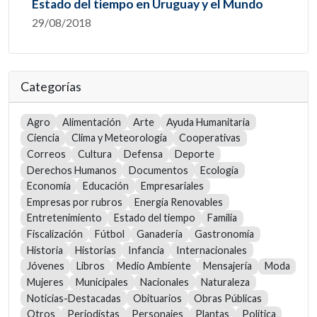
Estado del tiempo en Uruguay y el Mundo
29/08/2018
Categorías
Agro
Alimentación
Arte
Ayuda Humanitaria
Ciencia
Clima y Meteorología
Cooperativas
Correos
Cultura
Defensa
Deporte
Derechos Humanos
Documentos
Ecología
Economía
Educación
Empresariales
Empresas por rubros
Energía Renovables
Entretenimiento
Estado del tiempo
Familia
Fiscalización
Fútbol
Ganadería
Gastronomía
Historia
Historias
Infancia
Internacionales
Jóvenes
Libros
Medio Ambiente
Mensajería
Moda
Mujeres
Municipales
Nacionales
Naturaleza
Noticias-Destacadas
Obituarios
Obras Públicas
Otros
Periodistas
Personajes
Plantas
Política